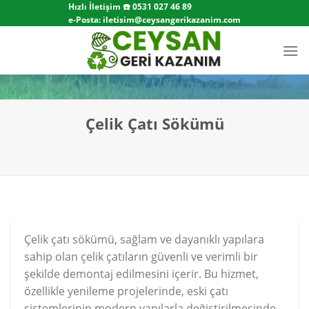
Skip
Hızlı İletişim ☎️
0531 027 46 89
e-Posta:
iletisim@ceysangerikazanim.com
to
content
Çelik Çatı Sökümü
Çelik çatı sökümü, sağlam ve dayanıklı yapılara
sahip olan çelik çatıların güvenli ve verimli bir
şekilde demontaj edilmesini içerir. Bu hizmet,
özellikle yenileme projelerinde, eski çatı
sistemlerinin modern yapılarla değiştirilmesinde