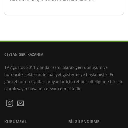
CEYSAN GERİ KAZANIM
19 Ağustos 2011 yılında resmi olarak geri dönüşüm ve
hurdacılık sektöründe faaliyet göstermeye başlamıştır. En
güncel
hurda fiyatları
arayanlar için rehber niteliğinde bir site
olarak yayın hayatına devam etmektedir.
KURUMSAL
BİLGİLENDİRME