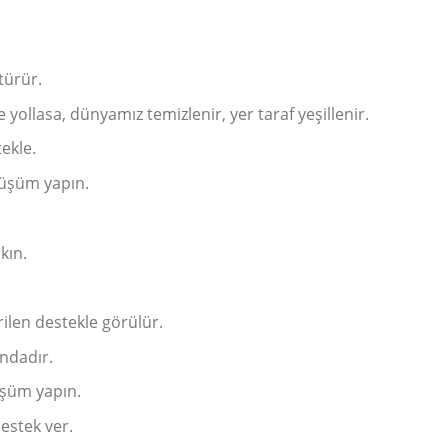
türür.
yollasa, dünyamız temizlenir, yer taraf yeşillenir.
ekle.
nüşüm yapın.
kın.
rilen destekle görülür.
ndadır.
üşüm yapın.
estek ver.