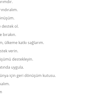
ırımdır.
ındıralım.
dönüşüm.
 destek ol.
 bırakın.
m, ülkeme katkı sağlarım.
stek verin.
üşümü destekleyin.
tında uygula.
dünya için geri dönüşüm kutusu.
kalım.
üm