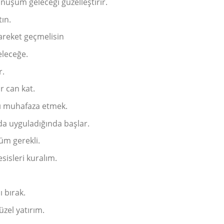
nüşüm geleceği güzelleştirir.
ın.
reket geçmelisin
leceğe.
r.
r can kat.
ı muhafaza etmek.
a uyguladığında başlar.
üm gerekli.
sisleri kuralım.
 bırak.
üzel yatırım.