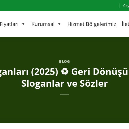
Cey
iyatları
Kurumsal
Hizmet Bölgelerimiz
İle
BLOG
nları (2025) ♻️ Geri Dönüşüm 
Sloganlar ve Sözler