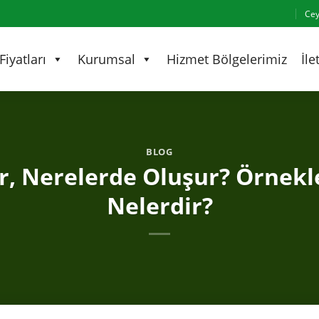
Cey
iyatları
Kurumsal
Hizmet Bölgelerimiz
İle
BLOG
r, Nerelerde Oluşur? Örnekle
Nelerdir?