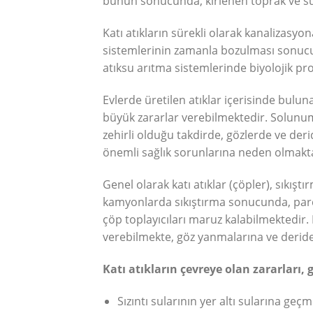
bunun sonucunda, kirlenen toprak ve su,
Katı atıkların sürekli olarak kanalizasy
sistemlerinin zamanla bozulması sonucun
atıksu arıtma sistemlerinde biyolojik pr
Evlerde üretilen atıklar içerisinde bulunan 
büyük zararlar verebilmektedir. Solunum,
zehirli olduğu takdirde, gözlerde ve deride
önemli sağlık sorunlarına neden olmakt
Genel olarak katı atıklar (çöpler), sıkışt
kamyonlarda sıkıştırma sonucunda, parç
çöp toplayıcıları maruz kalabilmektedir. 
verebilmekte, göz yanmalarına ve deride 
Katı atıkların çevreye olan zararları, 
Sızıntı sularının yer altı sularına geçm