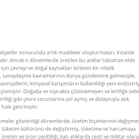
aliyetler sonucunda artık maddeler oluşturmaları, insanlık
ır. Ancak o dönemlerde üretilen bu atıklar tabiattan elde
çin çevreyi ve doğal kaynakları kirleten bir nitelik
e, sanayileşme kavramlarının dünya gündemine gelmesiyle,
teryallerin, kimyasal karışımların kullanıldığı yeni endüstri
şlamıştır. Doğada ve toprakta çözünemeyen ve kirliliğe seb
liliği gibi çevre sorunlarına yol açmış ve dolayısıyla atık
hale getirmiştir.
işmeler gösterdiği dönemlerde, üretim biçimlerinin değişme
a tüketim kültürünü de değiştirmiş, tüketime ve harcamaya
üretim ve ürün çeşitliliği, katı atıklarda çeşit ve miktar olara