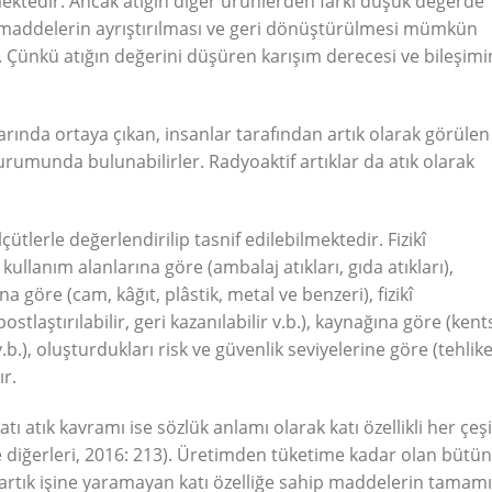
ektedir. Ancak atığın diğer ürünlerden farkı düşük değerde
n maddelerin ayrıştırılması ve geri dönüştürülmesi mümkün
. Çünkü atığın değerini düşüren karışım derecesi ve bileşimi
rında ortaya çıkan, insanlar tarafından artık olarak görülen
 durumunda bulunabilirler. Radyoaktif artıklar da atık olarak
ölçütlerle değerlendirilip tasnif edilebilmektedir. Fizikî
l kullanım alanlarına göre (ambalaj atıkları, gıda atıkları),
göre (cam, kâğıt, plâstik, metal ve benzeri), fizikî
laştırılabilir, geri kazanılabilir v.b.), kaynağına göre (kents
v.b.), oluşturdukları risk ve güvenlik seviyelerine göre (tehlikel
ır.
ı atık kavramı ise sözlük anlamı olarak katı özellikli her çeşi
 diğerleri, 2016: 213). Üretimden tüketime kadar olan bütün
 artık işine yaramayan katı özelliğe sahip maddelerin tamam