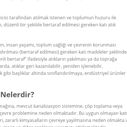
ticisi tarafından atılmak istenen ve toplumun huzuru ile
 düzenli bir şekilde bertaraf edilmesi gereken katı atık
enen, insan yaşamı, toplum sağlığı ve çevrenin korunması
ldırılması (bertaraf edilmesi) gereken katı maddeler şeklinde
li bertaraf” ifadesiyle atıkların yakılması ya da toprağa
da, atıklar geri kazanılabilir, yeniden işlenebilir,
tık gibi başlıklar altında sınıflandırılmaya, endüstriyel ürünler
 Nelerdir?
kaynağına, mevcut kanalizasyon sistemine, çöp toplama veya
k çevre problemine neden olmaktadır. Bu uygun olmayan kat
ri, zararlı kimyasalların çevreye yayılmasına neden olmakta 