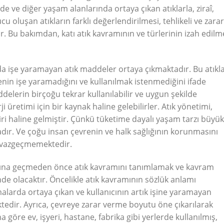
inde ve diğer yaşam alanlarında ortaya çıkan atıklarla, ziraî,
 oluşan atıkların farklı değerlendirilmesi, tehlikeli ve zarar
ir. Bu bakımdan, katı atık kavramının ve türlerinin izah edilm
a işe yaramayan atık maddeler ortaya çıkmaktadır. Bu atıkl
nin işe yaramadığını ve kullanılmak istenmediğini ifade
delerin birçoğu tekrar kullanılabilir ve uygun şekilde
i üretimi için bir kaynak haline gelebilirler. Atık yönetimi,
i haline gelmiştir. Çünkü tüketime dayalı yaşam tarzı büyük
ır. Ve çoğu insan çevrenin ve halk sağlığının korunmasını
n vazgeçmemektedir.
asına geçmeden önce atık kavramını tanımlamak ve kavram
nde olacaktır. Öncelikle atık kavramının sözlük anlamı
arda ortaya çıkan ve kullanıcının artık işine yaramayan
edir. Ayrıca, çevreye zarar verme boyutu öne çıkarılarak
göre ev, işyeri, hastane, fabrika gibi yerlerde kullanılmış,