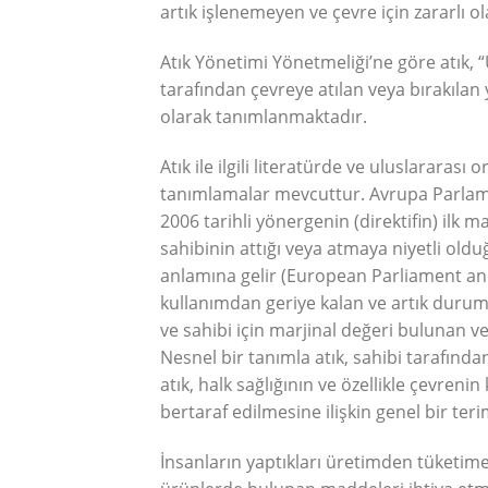
artık işlenemeyen ve çevre için zararlı 
Atık Yönetimi Yönetmeliği’ne göre atık, “
tarafından çevreye atılan veya bırakıla
olarak tanımlanmaktadır.
Atık ile ilgili literatürde ve uluslararas
tanımlamalar mevcuttur. Avrupa Parlame
2006 tarihli yönergenin (direktifin) ilk 
sahibinin attığı veya atmaya niyetli ol
anlamına gelir (European Parliament and C
kullanımdan geriye kalan ve artık durum
ve sahibi için marjinal değeri bulunan v
Nesnel bir tanımla atık, sahibi tarafında
atık, halk sağlığının ve özellikle çevreni
bertaraf edilmesine ilişkin genel bir ter
İnsanların yaptıkları üretimden tüketime 