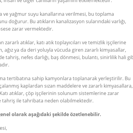
 insan ve diğer canlıların yaşamını etkilemektedir.
ona ve yağmur suyu kanallarına verilmesi, bu toplama
u doğurur. Bu atıkların kanalizasyon sularındaki varlığı,
osese zarar vermektedir.
zararlı atıklar, katı atık toplayıcıları ve temizlik işçilerine
 ağız ya da deri yoluyla vücuda giren zararlı kimyasallar,
 tahriş, nefes darlığı, baş dönmesi, bulantı, sinirlilik hali gi
adır.
ırma tertibatına sahip kamyonlara toplanarak yerleştirilir. Bu
alanmış kaplardan sızan maddelere ve zararlı kimyasallara,
Katı atıklar, çöp işçilerinin solunum sistemlerine zarar
tahriş ile tahribata neden olabilmektedir.
genel olarak aşağıdaki şekilde özetlenebilir.
esi,