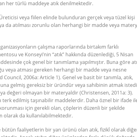
olan her türlü maddeye atık denilmektedir.
Üreticisi veya fiilen elinde bulunduran gerçek veya tüzel kişi
n ya da atılması zorunlu olan herhangi bir madde veya matery
ı organizasyonların çalışma raporlarında birtakım farklı
ntosu ve Konseyi’nin “atık” hakkında düzenlediği, 5 Nisan
maddesinde çok genel bir tanımlama yapılmıştır. Buna göre atı
duğu veya atması gereken herhangi bir madde veya nesne
ouncil, 2006a: Article 1). Genel ve basit bir tanımla, atık,
una gelmiş gereksiz bir üründür veya sahibinin atmak istedi
eya değeri olmayan bir materyaldir (Christensen, 2011a: 3).
n terk edilmiş taşınabilir maddelerdir. Daha öznel bir ifade il
n korunması için gerekli olan, çöplerin düzenli bir şekilde
im olarak da kullanılabilmektedir.
bütün faaliyetlerin bir yan ürünü olan atık, fizikî olarak diğe