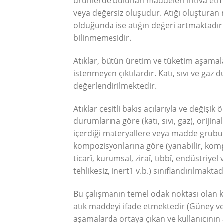
ürünlerde bulunan maddeleri ihtiva etm
veya değersiz oluşudur. Atığı oluştura
olduğunda ise atığın değeri artmaktadır
bilinmemesidir.
Atıklar, bütün üretim ve tüketim aşamala
istenmeyen çıktılardır. Katı, sıvı ve gaz
değerlendirilmektedir.
Atıklar çeşitli bakış açılarıyla ve değişik 
durumlarına göre (katı, sıvı, gaz), orijina
içerdiği materyallere veya madde grubuna 
kompozisyonlarına göre (yanabilir, kompost
ticarî, kurumsal, ziraî, tıbbî, endüstriyel 
tehlikesiz, inert1 v.b.) sınıflandırılmaktad
Bu çalışmanın temel odak noktası olan kat
atık maddeyi ifade etmektedir (Güney ve
aşamalarda ortaya çıkan ve kullanıcının