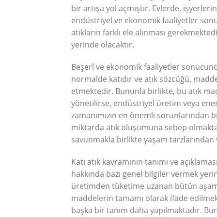
bir artışa yol açmıştır. Evlerde, işyerler
endüstriyel ve ekonomik faaliyetler sonucu
atıkların farklı ele alınması gerekmekted
yerinde olacaktır.
Beşerî ve ekonomik faaliyetler sonucund
normalde katıdır ve atık sözcüğü, madde
etmektedir. Bununla birlikte, bu atık mad
yönetilirse, endüstriyel üretim veya enerj
zamanımızın en önemli sorunlarından bir
miktarda atık oluşumuna sebep olmaktad
savunmakla birlikte yaşam tarzlarında
Katı atık kavramının tanımı ve açıklam
hakkında bazı genel bilgiler vermek yeri
üretimden tüketime uzanan bütün aşamal
maddelerin tamamı olarak ifade edilmekt
başka bir tanım daha yapılmaktadır. Buna 