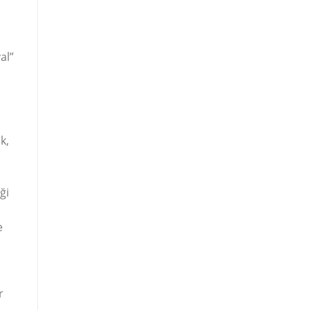
al”
k,
ği
e
r