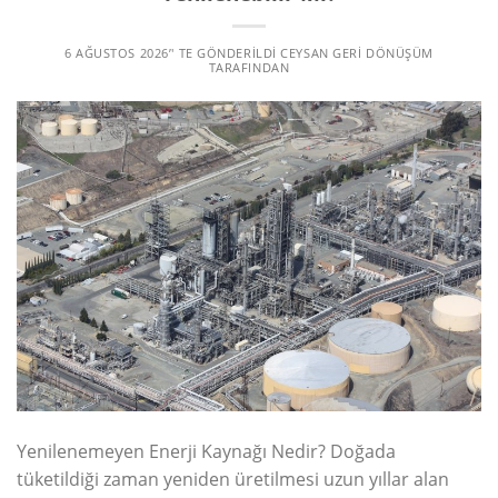
6 AĞUSTOS 2026
’' TE GÖNDERILDI
CEYSAN GERI DÖNÜŞÜM
TARAFINDAN
Yenilenemeyen Enerji Kaynağı Nedir? Doğada
tüketildiği zaman yeniden üretilmesi uzun yıllar alan