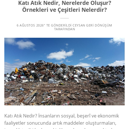
Katı Atık Nedir, Nerelerde Oluşur?
Örnekleri ve Çeşitleri Nelerdir?
6 AĞUSTOS 2026
’' TE GÖNDERILDI
CEYSAN GERI DÖNÜŞÜM
TARAFINDAN
Katı Atık Nedir? İnsanların sosyal, beşerî ve ekonomik
faaliyetler sonucunda artık maddeler oluşturmaları,