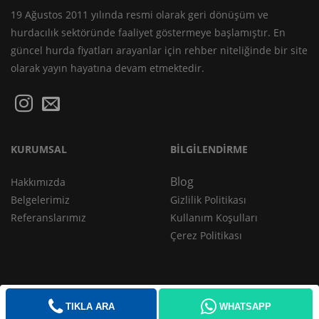
19 Ağustos 2011 yılında resmi olarak geri dönüşüm ve
hurdacılık sektöründe faaliyet göstermeye başlamıştır. En
güncel
hurda fiyatları
arayanlar için rehber niteliğinde bir site
olarak yayın hayatına devam etmektedir.
KURUMSAL
BİLGİLENDİRME
Blog
Hakkımızda
Belgelerimiz
Gizlilik Politikası
Referanslarımız
Kullanım Koşulları
Çerez Politikası
TIKLA ARA
WHATSAPP