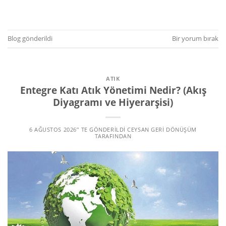
OKUMAYA DEVAM EDIN
→
Blog
gönderildi
Bir yorum bırak
ATIK
Entegre Katı Atık Yönetimi Nedir? (Akış
Diyagramı ve Hiyerarşisi)
6 AĞUSTOS 2026
’' TE GÖNDERILDI
CEYSAN GERI DÖNÜŞÜM
TARAFINDAN