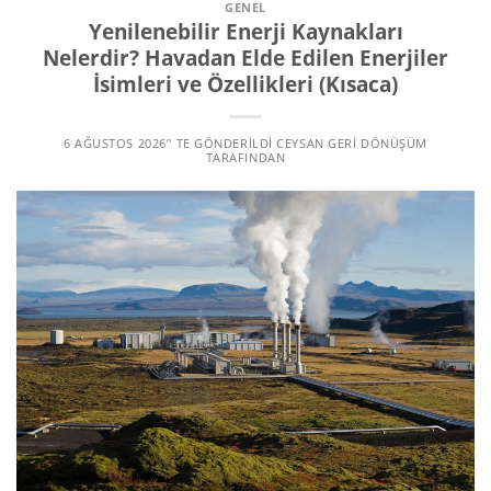
GENEL
Yenilenebilir Enerji Kaynakları
Nelerdir? Havadan Elde Edilen Enerjiler
İsimleri ve Özellikleri (Kısaca)
6 AĞUSTOS 2026
’' TE GÖNDERILDI
CEYSAN GERI DÖNÜŞÜM
TARAFINDAN