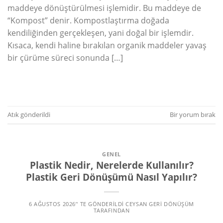
maddeye dönüştürülmesi işlemidir. Bu maddeye de
“Kompost” denir. Kompostlaştırma doğada
kendiliğinden gerçekleşen, yani doğal bir işlemdir.
Kısaca, kendi haline bırakılan organik maddeler yavaş
bir çürüme süreci sonunda […]
OKUMAYA DEVAM EDIN
→
Atık
gönderildi
Bir yorum bırak
GENEL
Plastik Nedir, Nerelerde Kullanılır?
Plastik Geri Dönüşümü Nasıl Yapılır?
6 AĞUSTOS 2026
’' TE GÖNDERILDI
CEYSAN GERI DÖNÜŞÜM
TARAFINDAN