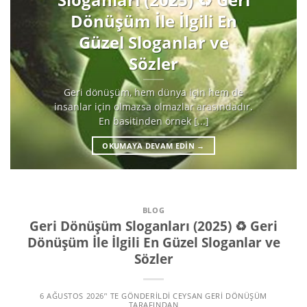
Dönüşüm İle İlgili En
Güzel Sloganlar ve
Sözler
Geri dönüşüm, hem dünya için hem de
insanlar için olmazsa olmazlar arasındadır.
En basitinden örnek [...]
OKUMAYA DEVAM EDIN
→
BLOG
Geri Dönüşüm Sloganları (2025) ♻️ Geri
Dönüşüm İle İlgili En Güzel Sloganlar ve
Sözler
6 AĞUSTOS 2026
’' TE GÖNDERILDI
CEYSAN GERI DÖNÜŞÜM
TARAFINDAN