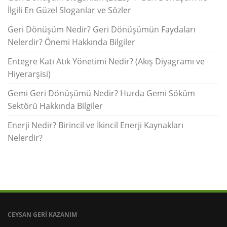
İlgili En Güzel Sloganlar ve Sözler
Geri Dönüşüm Nedir? Geri Dönüşümün Faydaları
Nelerdir? Önemi Hakkında Bilgiler
Entegre Katı Atık Yönetimi Nedir? (Akış Diyagramı ve
Hiyerarşisi)
Gemi Geri Dönüşümü Nedir? Hurda Gemi Söküm
Sektörü Hakkında Bilgiler
Enerji Nedir? Birincil ve İkincil Enerji Kaynakları
Nelerdir?
CEYSAN GERİ KAZANIM