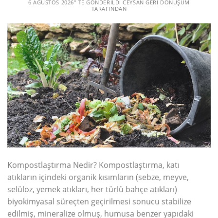
6 AĞUSTOS 2026
’' TE GÖNDERILDI
CEYSAN GERI DÖNÜŞÜM
TARAFINDAN
Kompostlaştırma Nedir? Kompostlaştırma, katı
atıkların içindeki organik kısımların (sebze, meyve,
selüloz, yemek atıkları, her türlü bahçe atıkları)
biyokimyasal süreçten geçirilmesi sonucu stabilize
edilmiş, mineralize olmuş, humusa benzer yapıdaki