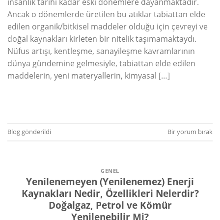
insanlık tarihi kadar eski dönemlere dayanmaktadır.
Ancak o dönemlerde üretilen bu atıklar tabiattan elde
edilen organik/bitkisel maddeler olduğu için çevreyi ve
doğal kaynakları kirleten bir nitelik taşımamaktaydı.
Nüfus artışı, kentleşme, sanayileşme kavramlarının
dünya gündemine gelmesiyle, tabiattan elde edilen
maddelerin, yeni materyallerin, kimyasal […]
OKUMAYA DEVAM EDIN
→
Blog
gönderildi
Bir yorum bırak
GENEL
Yenilenemeyen (Yenilenemez) Enerji
Kaynakları Nedir, Özellikleri Nelerdir?
Doğalgaz, Petrol ve Kömür
Yenilenebilir Mi?