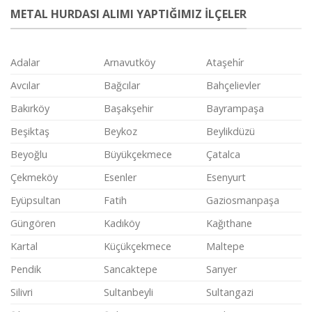
METAL HURDASI ALIMI YAPTIĞIMIZ İLÇELER
Adalar
Arnavutköy
Ataşehi̇r
Avcılar
Bağcılar
Bahçelievler
Bakırköy
Başakşehir
Bayrampaşa
Beşiktaş
Beykoz
Beylikdüzü
Beyoğlu
Büyükçekmece
Çatalca
Çekmeköy
Esenler
Esenyurt
Eyüpsultan
Fatih
Gaziosmanpaşa
Güngören
Kadıköy
Kağıthane
Kartal
Küçükçekmece
Maltepe
Pendik
Sancaktepe
Sarıyer
Silivri
Sultanbeyli
Sultangazi