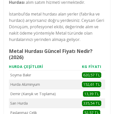
Hurdası
alım satım hizmeti vermektedir.
İstanbul’da metal hurdası alan yerler (fabrika ve
hurdacı
) arıyorsanız doğru yerdesiniz. Ceysan Geri
Dönüşüm, profesyonel ekibi, değerinde alım ve
nakit ödeme yöntemiyle Metal türünde olan
hurdalarınızı yerinden almaya geliyor.
Metal Hurdası Güncel Fiyatı Nedir?
(2026)
HURDA ÇEŞİTLERİ
KG FİYATI
Soyma Bakır
620,57 TL
Hurda Alüminyum
152,61 TL
Demir (Karışık ve Toplama)
13,39 TL
Sarı Hurda
335,54 TL
Paslanmaz Çelik
52,57 TL