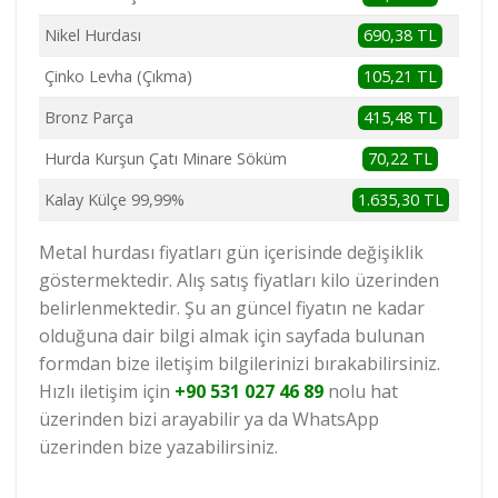
Nikel Hurdası
690,38 TL
Çinko Levha (Çıkma)
105,21 TL
Bronz Parça
415,48 TL
Hurda Kurşun Çatı Minare Söküm
70,22 TL
Kalay Külçe 99,99%
1.635,30 TL
Metal hurdası fiyatları gün içerisinde değişiklik
göstermektedir. Alış satış fiyatları kilo üzerinden
belirlenmektedir. Şu an güncel fiyatın ne kadar
olduğuna dair bilgi almak için sayfada bulunan
formdan bize iletişim bilgilerinizi bırakabilirsiniz.
Hızlı iletişim için
+90 531 027 46 89
nolu hat
üzerinden bizi arayabilir ya da WhatsApp
üzerinden bize yazabilirsiniz.