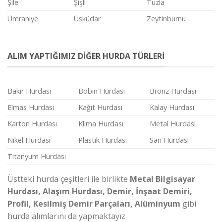
Şile
Şişli
Tuzla
Ümraniye
Üsküdar
Zeytinburnu
ALIM YAPTIĞIMIZ DİĞER HURDA TÜRLERİ
Bakır Hurdası
Bobin Hurdası
Bronz Hurdası
Elmas Hurdası
Kağıt Hurdası
Kalay Hurdası
Karton Hurdası
Klima Hurdası
Metal Hurdası
Nikel Hurdası
Plastik Hurdası
Sarı Hurdası
Titanyum Hurdası
Üstteki hurda çeşitleri ile birlikte
Metal Bilgisayar
Hurdası, Alaşım Hurdası, Demir, İnşaat Demiri,
Profil, Kesilmiş Demir Parçaları, Alüminyum
gibi
hurda alımlarını da yapmaktayız.