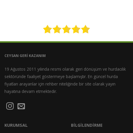
CEYSAN GERİ KAZANIM
19 Ağustos 2011 yılında resmi olarak geri dönüşüm ve hurdacılık
sektöründe faaliyet göstermeye başlamıştır. En güncel
hurda
fiyatları
arayanlar için rehber niteliğinde bir site olarak yayın
hayatına devam etmektedir.
KURUMSAL
BİLGİLENDİRME