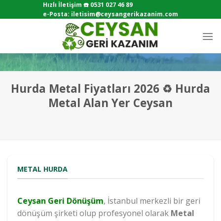
Skip
Hızlı İletişim ☎️
0531 027 46 89
e-Posta:
iletisim@ceysangerikazanim.com
to
content
Hurda Metal Fiyatları 2026 ♻️ Hurda
Metal Alan Yer Ceysan
METAL HURDA
Ceysan Geri Dönüşüm
, İstanbul merkezli bir
geri
dönüşüm şirketi
olup profesyonel olarak
Metal